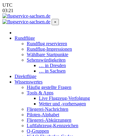
UTC
03:21
×
Rundflüge
Rundflug reservieren
Rundflug-Impressionen
Wählbare Startpunkte
Sehenswürdigkeiten
… in Dresden
… in Sachsen
Direktflüge
Wissenswertes
Häufig gestellte Fragen
Tools & Apps
Live Flugzeug-Verfolgung
Wetter und -vorhersagen
Fliegerei-Nachrichten
Piloten-Alphabet
Fliegerei-Abkürzungen
Luftfahrzeug-Kennzeichen
Q-Gruppen