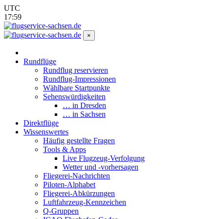
UTC
17:59
×
Rundflüge
Rundflug reservieren
Rundflug-Impressionen
Wählbare Startpunkte
Sehenswürdigkeiten
… in Dresden
… in Sachsen
Direktflüge
Wissenswertes
Häufig gestellte Fragen
Tools & Apps
Live Flugzeug-Verfolgung
Wetter und -vorhersagen
Fliegerei-Nachrichten
Piloten-Alphabet
Fliegerei-Abkürzungen
Luftfahrzeug-Kennzeichen
Q-Gruppen