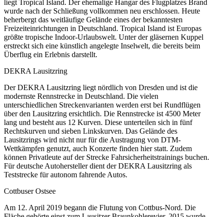
liegt Tropical Island. Der ehemalige Hangar des Flugplatzes Brand
wurde nach der Schließung vollkommen neu erschlossen. Heute
beherbergt das weitläufige Gelände eines der bekanntesten
Freizeiteinrichtungen in Deutschland. Tropical Island ist Europas
größte tropische Indoor-Urlaubswelt. Unter der gläsernen Kuppel
erstreckt sich eine künstlich angelegte Inselwelt, die bereits beim
Überflug ein Erlebnis darstellt.
DEKRA Lausitzring
Der DEKRA Lausitzring liegt nördlich von Dresden und ist die
modernste Rennstrecke in Deutschland. Die vielen
unterschiedlichen Streckenvarianten werden erst bei Rundflügen
über den Lausitzring ersichtlich. Die Rennstrecke ist 4500 Meter
lang und besteht aus 12 Kurven. Diese unterteilen sich in fünf
Rechtskurven und sieben Linkskurven. Das Gelände des
Lausitzrings wird nicht nur für die Austragung von DTM-
Wettkämpfen genutzt, auch Konzerte finden hier statt. Zudem
können Privatleute auf der Strecke Fahrsicherheitstrainings buchen.
Für deutsche Autohersteller dient der DEKRA Lausitzring als
Teststrecke für autonom fahrende Autos.
Cottbuser Ostsee
Am 12. April 2019 begann die Flutung von Cottbus-Nord. Die
Fläche gehörte einst zum Lausitzer Braunkohlerevier. 2015 wurde