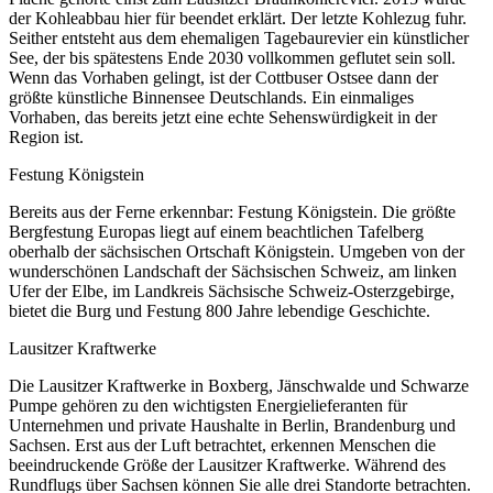
der Kohleabbau hier für beendet erklärt. Der letzte Kohlezug fuhr.
Seither entsteht aus dem ehemaligen Tagebaurevier ein künstlicher
See, der bis spätestens Ende 2030 vollkommen geflutet sein soll.
Wenn das Vorhaben gelingt, ist der Cottbuser Ostsee dann der
größte künstliche Binnensee Deutschlands. Ein einmaliges
Vorhaben, das bereits jetzt eine echte Sehenswürdigkeit in der
Region ist.
Festung Königstein
Bereits aus der Ferne erkennbar: Festung Königstein. Die größte
Bergfestung Europas liegt auf einem beachtlichen Tafelberg
oberhalb der sächsischen Ortschaft Königstein. Umgeben von der
wunderschönen Landschaft der Sächsischen Schweiz, am linken
Ufer der Elbe, im Landkreis Sächsische Schweiz-Osterzgebirge,
bietet die Burg und Festung 800 Jahre lebendige Geschichte.
Lausitzer Kraftwerke
Die Lausitzer Kraftwerke in Boxberg, Jänschwalde und Schwarze
Pumpe gehören zu den wichtigsten Energielieferanten für
Unternehmen und private Haushalte in Berlin, Brandenburg und
Sachsen. Erst aus der Luft betrachtet, erkennen Menschen die
beeindruckende Größe der Lausitzer Kraftwerke. Während des
Rundflugs über Sachsen können Sie alle drei Standorte betrachten.