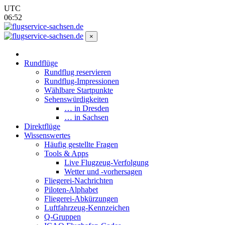
UTC
06:52
×
Rundflüge
Rundflug reservieren
Rundflug-Impressionen
Wählbare Startpunkte
Sehenswürdigkeiten
… in Dresden
… in Sachsen
Direktflüge
Wissenswertes
Häufig gestellte Fragen
Tools & Apps
Live Flugzeug-Verfolgung
Wetter und -vorhersagen
Fliegerei-Nachrichten
Piloten-Alphabet
Fliegerei-Abkürzungen
Luftfahrzeug-Kennzeichen
Q-Gruppen