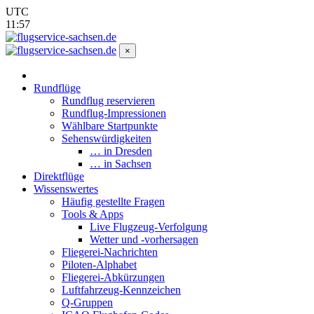
UTC
11:57
×
Rundflüge
Rundflug reservieren
Rundflug-Impressionen
Wählbare Startpunkte
Sehenswürdigkeiten
… in Dresden
… in Sachsen
Direktflüge
Wissenswertes
Häufig gestellte Fragen
Tools & Apps
Live Flugzeug-Verfolgung
Wetter und -vorhersagen
Fliegerei-Nachrichten
Piloten-Alphabet
Fliegerei-Abkürzungen
Luftfahrzeug-Kennzeichen
Q-Gruppen