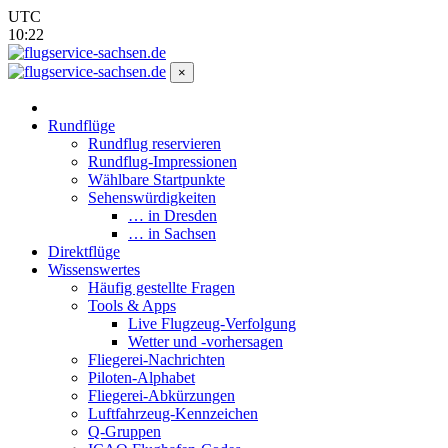
UTC
10:22
×
Rundflüge
Rundflug reservieren
Rundflug-Impressionen
Wählbare Startpunkte
Sehenswürdigkeiten
… in Dresden
… in Sachsen
Direktflüge
Wissenswertes
Häufig gestellte Fragen
Tools & Apps
Live Flugzeug-Verfolgung
Wetter und -vorhersagen
Fliegerei-Nachrichten
Piloten-Alphabet
Fliegerei-Abkürzungen
Luftfahrzeug-Kennzeichen
Q-Gruppen