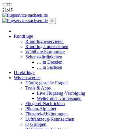
UTC
21:45
×
Rundflüge
Rundflug reservieren
Rundflug-Impressionen
Wählbare Startpunkte
Sehenswürdigkeiten
… in Dresden
… in Sachsen
Direktflüge
Wissenswertes
Häufig gestellte Fragen
Tools & Apps
Live Flugzeug-Verfolgung
Wetter und -vorhersagen
Fliegerei-Nachrichten
Piloten-Alphabet
Fliegerei-Abkürzungen
Luftfahrzeug-Kennzeichen
Q-Gruppen