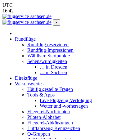
UTC
16:42
×
Rundflüge
Rundflug reservieren
Rundflug-Impressionen
Wählbare Startpunkte
Sehenswürdigkeiten
… in Dresden
… in Sachsen
Direktflüge
Wissenswertes
Häufig gestellte Fragen
Tools & Apps
Live Flugzeug-Verfolgung
Wetter und -vorhersagen
Fliegerei-Nachrichten
Piloten-Alphabet
Fliegerei-Abkürzungen
Luftfahrzeug-Kennzeichen
Q-Gruppen