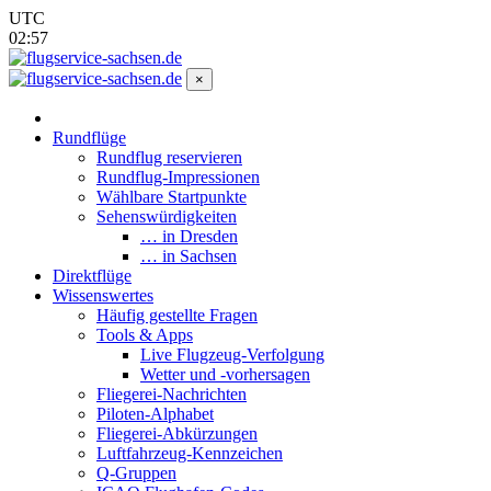
UTC
02:57
×
Rundflüge
Rundflug reservieren
Rundflug-Impressionen
Wählbare Startpunkte
Sehenswürdigkeiten
… in Dresden
… in Sachsen
Direktflüge
Wissenswertes
Häufig gestellte Fragen
Tools & Apps
Live Flugzeug-Verfolgung
Wetter und -vorhersagen
Fliegerei-Nachrichten
Piloten-Alphabet
Fliegerei-Abkürzungen
Luftfahrzeug-Kennzeichen
Q-Gruppen