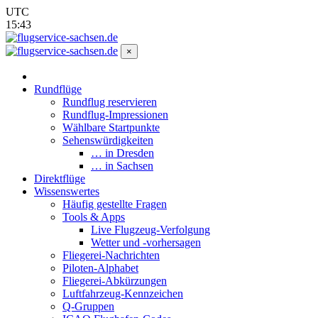
UTC
15:43
×
Rundflüge
Rundflug reservieren
Rundflug-Impressionen
Wählbare Startpunkte
Sehenswürdigkeiten
… in Dresden
… in Sachsen
Direktflüge
Wissenswertes
Häufig gestellte Fragen
Tools & Apps
Live Flugzeug-Verfolgung
Wetter und -vorhersagen
Fliegerei-Nachrichten
Piloten-Alphabet
Fliegerei-Abkürzungen
Luftfahrzeug-Kennzeichen
Q-Gruppen