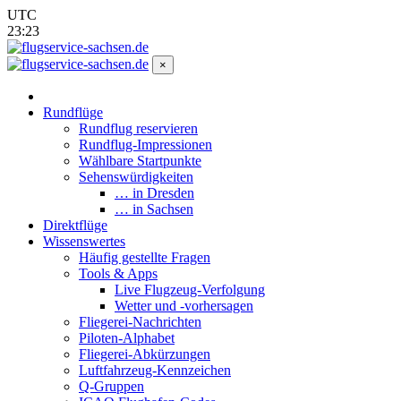
UTC
23:23
×
Rundflüge
Rundflug reservieren
Rundflug-Impressionen
Wählbare Startpunkte
Sehenswürdigkeiten
… in Dresden
… in Sachsen
Direktflüge
Wissenswertes
Häufig gestellte Fragen
Tools & Apps
Live Flugzeug-Verfolgung
Wetter und -vorhersagen
Fliegerei-Nachrichten
Piloten-Alphabet
Fliegerei-Abkürzungen
Luftfahrzeug-Kennzeichen
Q-Gruppen