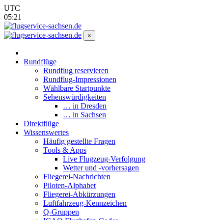
UTC
05:21
×
Rundflüge
Rundflug reservieren
Rundflug-Impressionen
Wählbare Startpunkte
Sehenswürdigkeiten
… in Dresden
… in Sachsen
Direktflüge
Wissenswertes
Häufig gestellte Fragen
Tools & Apps
Live Flugzeug-Verfolgung
Wetter und -vorhersagen
Fliegerei-Nachrichten
Piloten-Alphabet
Fliegerei-Abkürzungen
Luftfahrzeug-Kennzeichen
Q-Gruppen