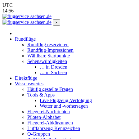
UTC
14:56
×
Rundflüge
Rundflug reservieren
Rundflug-Impressionen
Wählbare Startpunkte
Sehenswürdigkeiten
… in Dresden
… in Sachsen
Direktflüge
Wissenswertes
Häufig gestellte Fragen
Tools & Apps
Live Flugzeug-Verfolgung
Wetter und -vorhersagen
Fliegerei-Nachrichten
Piloten-Alphabet
Fliegerei-Abkürzungen
Luftfahrzeug-Kennzeichen
Q-Gruppen